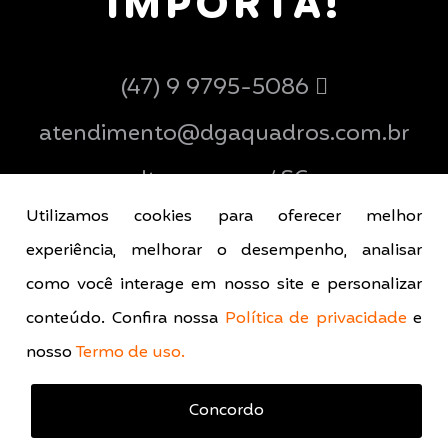
IMPORTA!
(47) 9 9795-5086
atendimento@dgaquadros.com.br
Ituporanga / SC
Utilizamos cookies para oferecer melhor
experiência, melhorar o desempenho, analisar
como você interage em nosso site e personalizar
conteúdo. Confira nossa
Política de privacidade
e
nosso
Termo de uso.
© 2026 DGA Quadros - Todos os direitos
reservados.
Concordo
Política de Privacidade
Termo de Uso