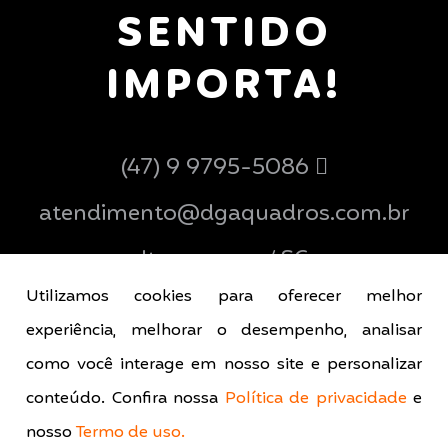
SENTIDO
IMPORTA!
(47) 9 9795-5086
atendimento@dgaquadros.com.br
Ituporanga / SC
Utilizamos cookies para oferecer melhor
experiência, melhorar o desempenho, analisar
como você interage em nosso site e personalizar
conteúdo. Confira nossa
Política de privacidade
e
nosso
Termo de uso.
© 2026 DGA Quadros - Todos os direitos